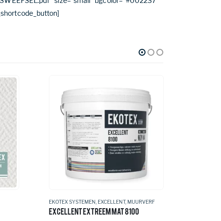
SWEEFSEL.pdf” size=”small” bgcolor=”#002237″
_shortcode_button]
EKOTEX SYSTEMEN
,
EXCELLENT
,
MUURVERF
EKOTEX S
EXCELLENT EXTREEM MAT 8100
EXCLUSIE