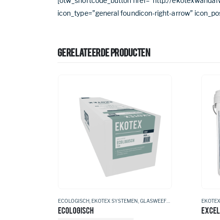
[otw_shortcode_button href=”http://ekotexwand
icon_type=”general foundicon-right-arrow” icon_po
GERELATEERDE PRODUCTEN
JM
ECOLOGISCH
,
EKOTEX SYSTEMEN
,
GLASWEEFSEL
EKOTEX
ECOLOGISCH
EXCEL