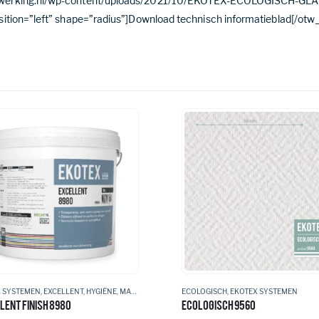
afwerking.nl/wp-content/uploads/2021/10/EKOTEX-ECOLOGISCH-GLA
sition=”left” shape=”radius”]Download technisch informatieblad[/otw
 SYSTEMEN
,
EXCELLENT
,
HYGIËNE
,
MAGNEET
,
MUURVERF
ECOLOGISCH
,
EKOTEX SYSTEMEN
LENT FINISH 8980
ECOLOGISCH 9560