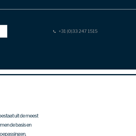
+31 (0)33 247 1515
estaat uit de meest
rmen de basis en
toepassingen.