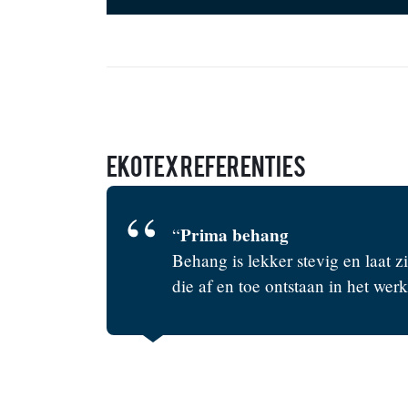
EKOTEX Referenties
Prachtig!
“
en
Wat een prettig materiaal. Een 
product doet zijn naam echt eer 