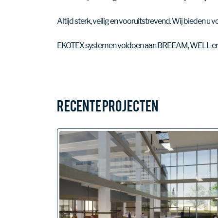
Altijd sterk, veilig en vooruitstrevend. Wij bieden 
EKOTEX systemen voldoen aan BREEAM, WELL en
Recente Projecten