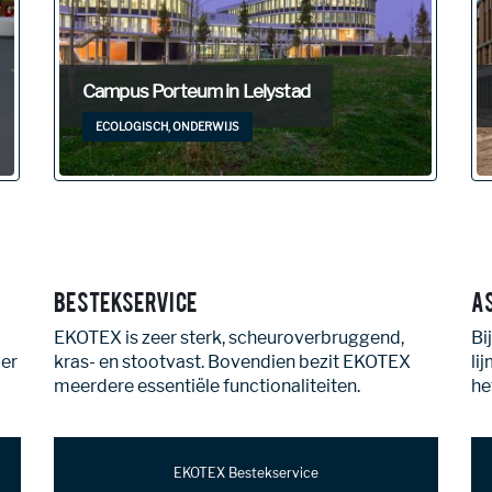
Isala Ziekenhuis Meppel
PRO, ZORG
Bestekservice
A
EKOTEX is zeer sterk, scheuroverbruggend,
Bi
ier
kras- en stootvast. Bovendien bezit EKOTEX
li
meerdere essentiële functionaliteiten.
he
EKOTEX Bestekservice