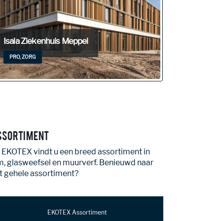
Het HUIS van Roosendaal
Campus 
ECOLOGISCH, KANTOOR
ECOLOGI
ssortiment
j EKOTEX vindt u een breed assortiment in
jm, glasweefsel en muurverf. Benieuwd naar
t gehele assortiment?
EKOTEX Assortiment