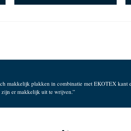
diep paars geverfde muur werd in een laag stralend wit 
aan!!”