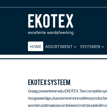
HOME
ASSORTIMENT
SYSTEMEN
EKOTEX Systeem
Graag presenteren wij u EKOTEX. Tien complete sy
hoogwaardige, duurzame en innovatieve producten i
worden optimaal gecombineerd met de juiste lijm 