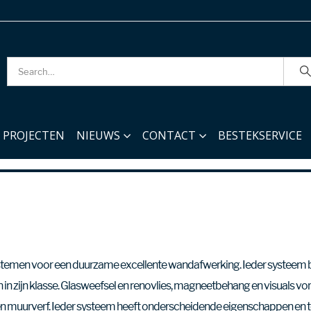
PROJECTEN
NIEUWS
CONTACT
BESTEKSERVICE
stemen voor een duurzame excellente wandafwerking. Ieder systeem b
n zijn klasse. Glasweefsel en renovlies, magneetbehang en visuals vo
en muurverf. Ieder systeem heeft onderscheidende eigenschappen en 