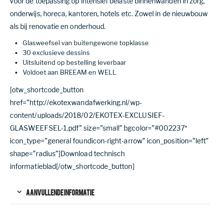
voor de toepassing op intensief belaste binnenwanden in zorg,
onderwijs, horeca, kantoren, hotels etc. Zowel in de nieuwbouw
als bij renovatie en onderhoud.
Glasweefsel van buitengewone topklasse
30 exclusieve dessins
Uitsluitend op bestelling leverbaar
Voldoet aan BREEAM en WELL
[otw_shortcode_button
href=”http://ekotexwandafwerking.nl/wp-
content/uploads/2018/02/EKOTEX-EXCLUSIEF-
GLASWEEFSEL-1.pdf” size=”small” bgcolor=”#002237″
icon_type=”general foundicon-right-arrow” icon_position=”left”
shape=”radius”]Download technisch
informatieblad[/otw_shortcode_button]
AANVULLENDE INFORMATIE