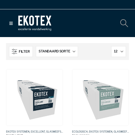
FILTER
EKOTEX SYSTEMEN
,
EXCELLENT
,
GLASWEEFSEL
ECOLOGISCH
,
EKOTEX SYSTEMEN
,
GLASWEEFSEL