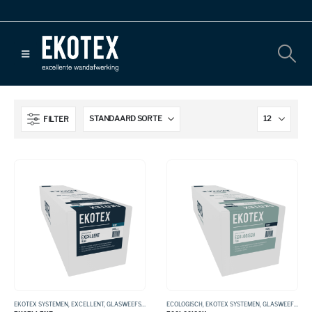
FILTER
EKOTEX SYSTEMEN
,
EXCELLENT
,
GLASWEEFSEL
ECOLOGISCH
,
EKOTEX SYSTEMEN
,
GLASWEEFSEL