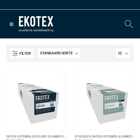
FILTER
EKOTEX SYSTEMEN
,
EXCELLENT
,
GLASWEEFSEL
ECOLOGISCH
,
EKOTEX SYSTEMEN
,
GLASWEEFSEL