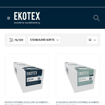
FILTER
EKOTEX SYSTEMEN
,
EXCELLENT
,
GLASWEEFSEL
ECOLOGISCH
,
EKOTEX SYSTEMEN
,
GLASWEEFSEL