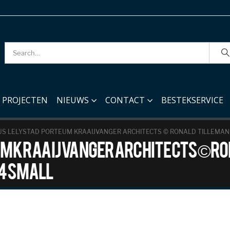
PROJECTEN
NIEUWS
CONTACT
BESTEKSERVICE
S LELYSTAD PORTEUM KRAAIJVANGER ARCHITECTS © RONALD TILLEMAN_
um Kraaijvanger Architects © R
4 small