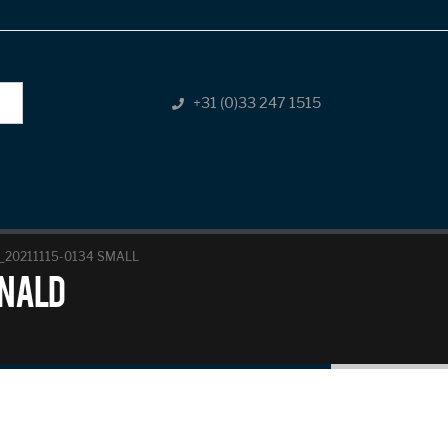
+31 (0)33 247 1515
20211115-0134 SMALL
onald