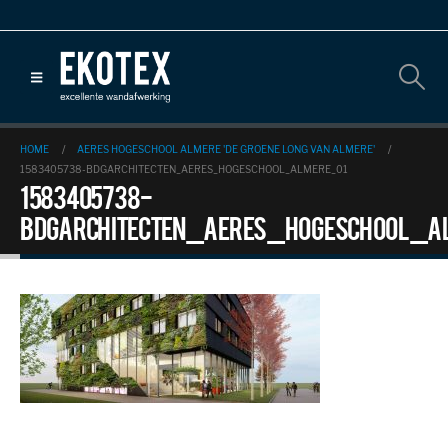
HOME
AERES HOGESCHOOL ALMERE 'DE GROENE LONG VAN ALMERE'
1583405738-BDGARCHITECTEN_AERES_HOGESCHOOL_ALMERE_01
1583405738-
bdgarchitecten_aeres_hogeschool_a