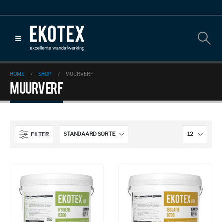
HOME
SHOP
MUURVERF
Muurverf
FILTER