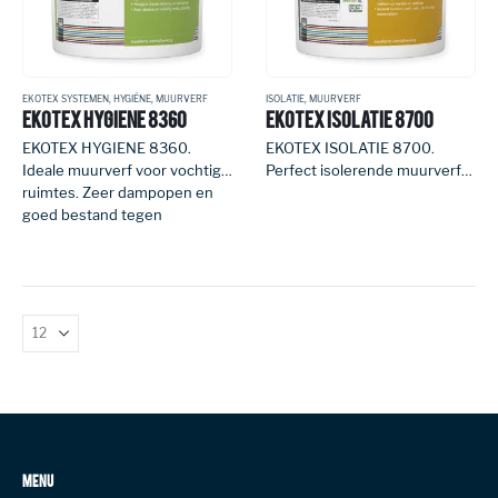
EKOTEX SYSTEMEN
,
HYGIËNE
,
MUURVERF
ISOLATIE
,
MUURVERF
EKOTEX HYGIENE 8360
EKOTEX ISOLATIE 8700
EKOTEX HYGIENE 8360.
EKOTEX ISOLATIE 8700.
Ideale muurverf voor vochtige
Perfect isolerende muurverf
ruimtes. Zeer dampopen en
tegen doorslaan van droge
goed bestand tegen
watervlekken, roet, rook,
schimmels.
nicotine en vet.
MENU