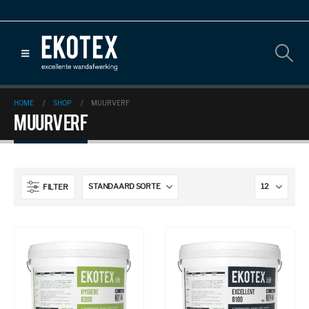
HOME
SHOP
MUURVERF
Muurverf
FILTER