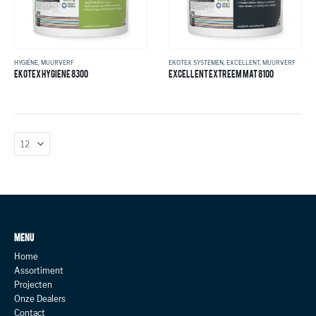
HYGIËNE
,
MUURVERF
EKOTEX SYSTEMEN
,
EXCELLENT
,
MUURVERF
EKOTEX HYGIENE 8300
EXCELLENT EXTREEM MAT 8100
MENU
Home
Assortiment
Projecten
Onze Dealers
Contact