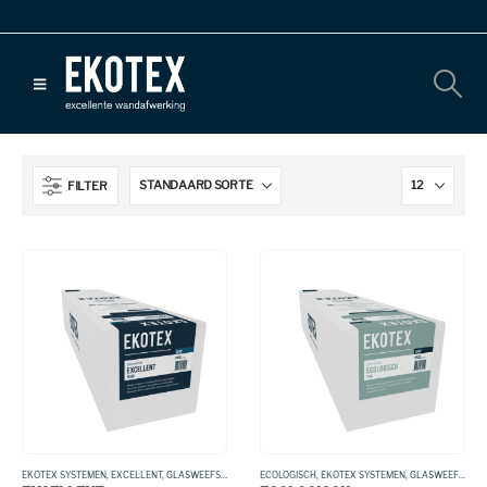
FILTER
EKOTEX SYSTEMEN
,
EXCELLENT
,
GLASWEEFSEL
ECOLOGISCH
,
EKOTEX SYSTEMEN
,
GLASWEEFSEL