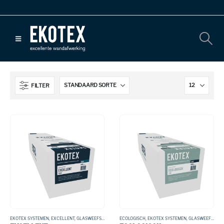
FILTER
EKOTEX SYSTEMEN
,
EXCELLENT
,
GLASWEEFSEL
ECOLOGISCH
,
EKOTEX SYSTEMEN
,
GLASWEEFSEL