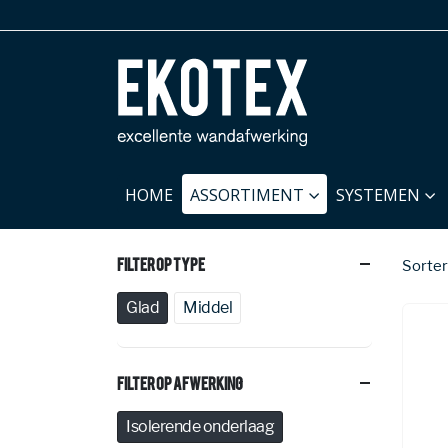
HOME
ASSORTIMENT
SYSTEMEN
Filter Op Type
Sorter
Glad
Middel
Filter Op Afwerking
Isolerende onderlaag