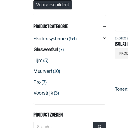
Voorgeschilderd
Productcategorie
Ekotex systemen
(54)
EKOTEX 
ISOLATI
Glasweefsel
(7)
PROD
Lijm
(5)
Muurverf
(10)
Pro
(7)
Tonen
Voorstrijk
(3)
Product Zoeken