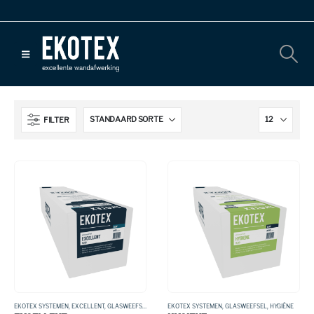
FILTER
EKOTEX SYSTEMEN
,
EXCELLENT
,
GLASWEEFSEL
EKOTEX SYSTEMEN
,
GLASWEEFSEL
,
HYGIËNE