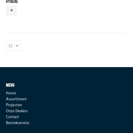
HYGIENE
MENU
Home
Assortiment
Projecten
Onze Dealers
Contact
Bestekservice