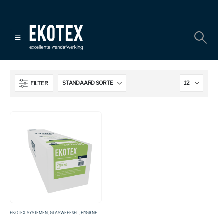
FILTER
EKOTEX SYSTEMEN
,
GLASWEEFSEL
,
HYGIËNE