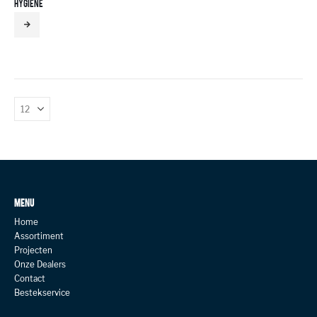
HYGIENE
MENU
Home
Assortiment
Projecten
Onze Dealers
Contact
Bestekservice