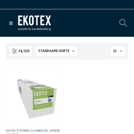
FILTER
EKOTEX SYSTEMEN
,
GLASWEEFSEL
,
HYGIËNE