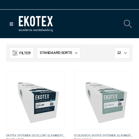
FILTER
EKOTEX SYSTEMEN
,
EXCELLENT
,
GLASWEEFSEL
ECOLOGISCH
,
EKOTEX SYSTEMEN
,
GLASWEEFSEL