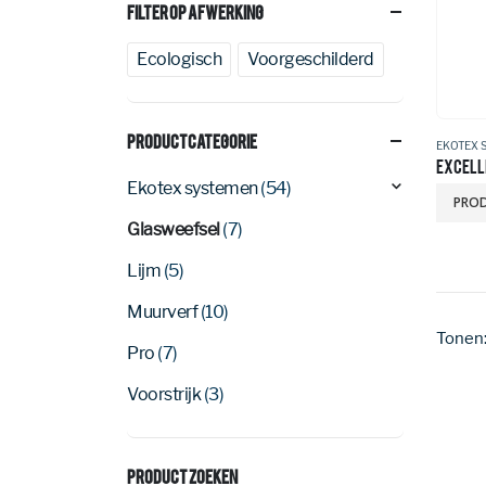
Filter Op Afwerking
Ecologisch
Voorgeschilderd
Productcategorie
EKOTEX 
EXCELL
Ekotex systemen
(54)
PROD
Glasweefsel
(7)
Lijm
(5)
Muurverf
(10)
Tonen
Pro
(7)
Voorstrijk
(3)
Product Zoeken