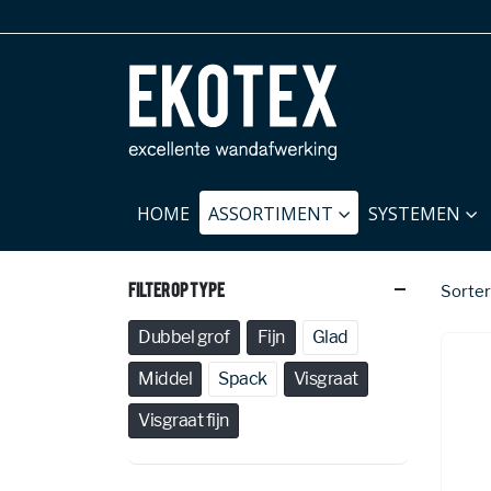
HOME
ASSORTIMENT
SYSTEMEN
Filter Op Type
Sorter
Dubbel grof
Fijn
Glad
Middel
Spack
Visgraat
Visgraat fijn