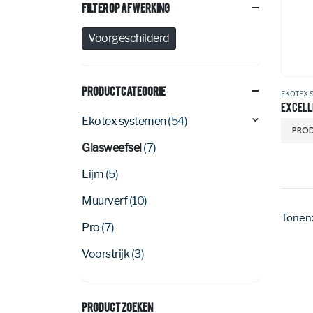
Filter Op Afwerking
Voorgeschilderd
Productcategorie
EKOTEX 
EXCELL
Ekotex systemen
(54)
PROD
Glasweefsel
(7)
Lijm
(5)
Muurverf
(10)
Tonen
Pro
(7)
Voorstrijk
(3)
Product Zoeken