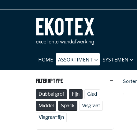
HOME
ASSORTIMENT
SYSTEMEN
Filter Op Type
Sorter
Dubbel grof
Fijn
Glad
Middel
Spack
Visgraat
Visgraat fijn