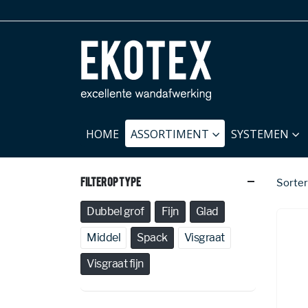
HOME
ASSORTIMENT
SYSTEMEN
Filter Op Type
Sorter
Dubbel grof
Fijn
Glad
Middel
Spack
Visgraat
Visgraat fijn