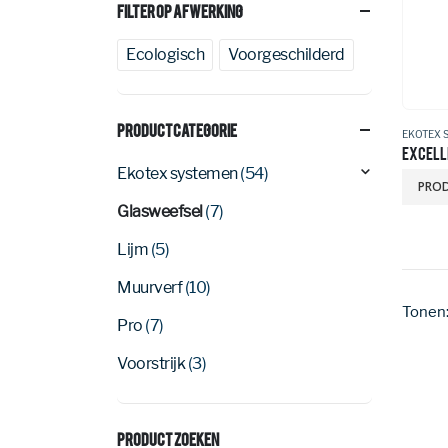
Filter Op Afwerking
Ecologisch
Voorgeschilderd
Productcategorie
EKOTEX 
EXCELL
Ekotex systemen
(54)
PROD
Glasweefsel
(7)
Lijm
(5)
Muurverf
(10)
Tonen
Pro
(7)
Voorstrijk
(3)
Product Zoeken