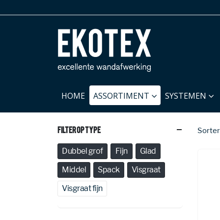
HOME
ASSORTIMENT
SYSTEMEN
Filter Op Type
Sorter
Dubbel grof
Fijn
Glad
Middel
Spack
Visgraat
Visgraat fijn