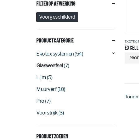
Filter Op Afwerking
Voorgeschilderd
Productcategorie
EKOTEX 
EXCELL
Ekotex systemen
(54)
PROD
Glasweefsel
(7)
Lijm
(5)
Muurverf
(10)
Tonen
Pro
(7)
Voorstrijk
(3)
Product Zoeken