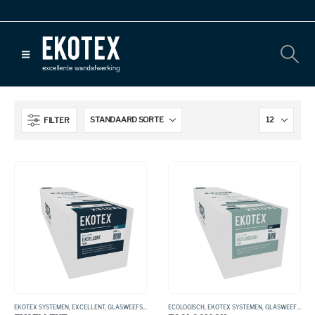
FILTER
EKOTEX SYSTEMEN
,
EXCELLENT
,
GLASWEEFSEL
ECOLOGISCH
,
EKOTEX SYSTEMEN
,
GLASWEEFSEL