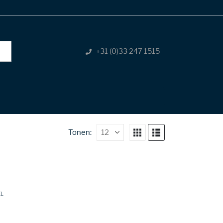
+31 (0)33 247 1515
Tonen:
EL