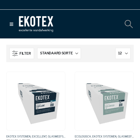
FILTER
EKOTEX SYSTEMEN
,
EXCELLENT
,
GLASWEEFSEL
ECOLOGISCH
,
EKOTEX SYSTEMEN
,
GLASWEEFSEL