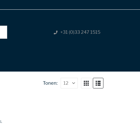
+31 (0)33 247 1515
Tonen:
EL