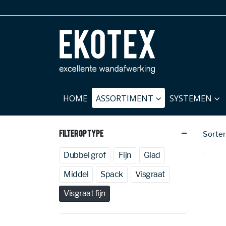
HOME
ASSORTIMENT
SYSTEMEN
Filter Op Type
Sorter
Dubbel grof
Fijn
Glad
Middel
Spack
Visgraat
Visgraat fijn