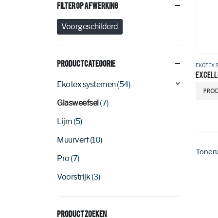
Filter Op Afwerking
Voorgeschilderd
Productcategorie
EKOTEX 
EXCELL
Ekotex systemen
(54)
PROD
Glasweefsel
(7)
Lijm
(5)
Muurverf
(10)
Tonen
Pro
(7)
Voorstrijk
(3)
Product Zoeken