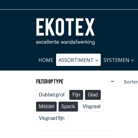
HOME
ASSORTIMENT
SYSTEMEN
Filter Op Type
Sorter
Dubbel grof
Fijn
Glad
Middel
Spack
Visgraat
Visgraat fijn