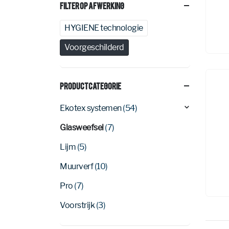
Filter Op Afwerking
HYGIENE technologie
Voorgeschilderd
Productcategorie
Ekotex systemen
(54)
Glasweefsel
(7)
Lijm
(5)
Muurverf
(10)
Pro
(7)
Voorstrijk
(3)