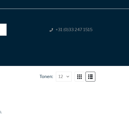
+31 (0)33 247 1515
Tonen:
EL