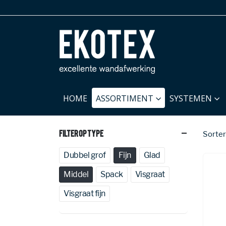
HOME
ASSORTIMENT
SYSTEMEN
Filter Op Type
Sorter
Dubbel grof
Fijn
Glad
Middel
Spack
Visgraat
Visgraat fijn