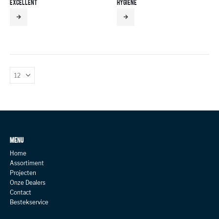
EXCELLENT
HYGIENE
MENU
Home
Assortiment
Projecten
Onze Dealers
Contact
Bestekservice