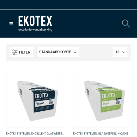
FILTER
EKOTEX SYSTEMEN
,
EXCELLENT
,
GLASWEEFSEL
EKOTEX SYSTEMEN
,
GLASWEEFSEL
,
HYGIËNE