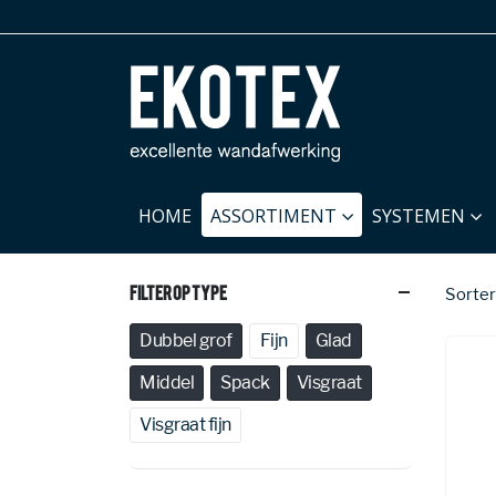
HOME
ASSORTIMENT
SYSTEMEN
Filter Op Type
Sorter
Dubbel grof
Fijn
Glad
Middel
Spack
Visgraat
Visgraat fijn