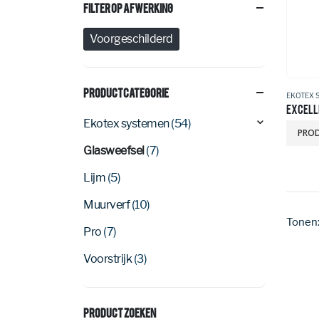
Filter Op Afwerking
Voorgeschilderd
Productcategorie
EKOTEX 
EXCELL
Ekotex systemen
(54)
PROD
Glasweefsel
(7)
Lijm
(5)
Muurverf
(10)
Tonen
Pro
(7)
Voorstrijk
(3)
Product Zoeken