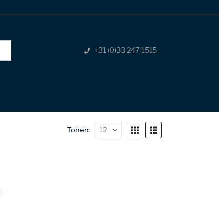
+31 (0)33 247 1515
Tonen:
EL