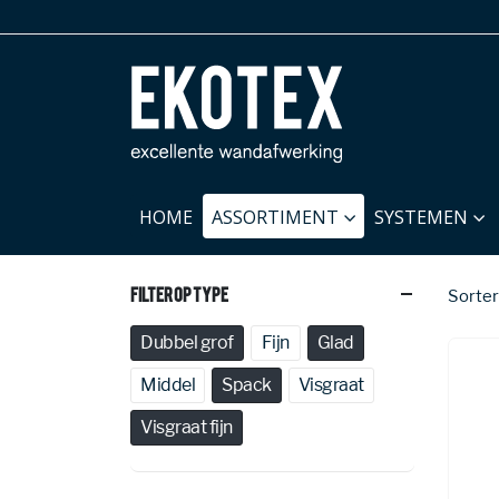
HOME
ASSORTIMENT
SYSTEMEN
Filter Op Type
Sorter
Dubbel grof
Fijn
Glad
Middel
Spack
Visgraat
Visgraat fijn