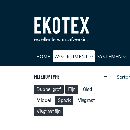
HOME
ASSORTIMENT
SYSTEMEN
Filter Op Type
Sorter
Dubbel grof
Fijn
Glad
Middel
Spack
Visgraat
Visgraat fijn