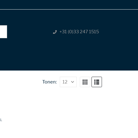
+31 (0)33 247 1515
Tonen:
EL