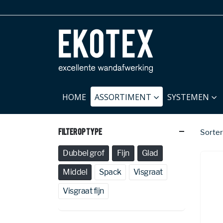
HOME
ASSORTIMENT
SYSTEMEN
Filter Op Type
Sorter
Dubbel grof
Fijn
Glad
Middel
Spack
Visgraat
Visgraat fijn