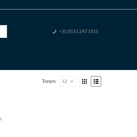
+31 (0)33 247 1515
Tonen:
EL