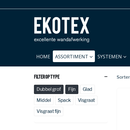
HOME
ASSORTIMENT
SYSTEMEN
Filter Op Type
Sorter
Dubbel grof
Fijn
Glad
Middel
Spack
Visgraat
Visgraat fijn