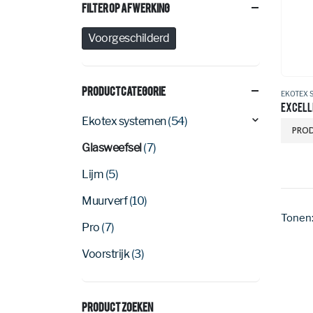
Filter Op Afwerking
Voorgeschilderd
Productcategorie
EKOTEX 
EXCELL
Ekotex systemen
(54)
PROD
Glasweefsel
(7)
Lijm
(5)
Muurverf
(10)
Tonen
Pro
(7)
Voorstrijk
(3)
Product Zoeken