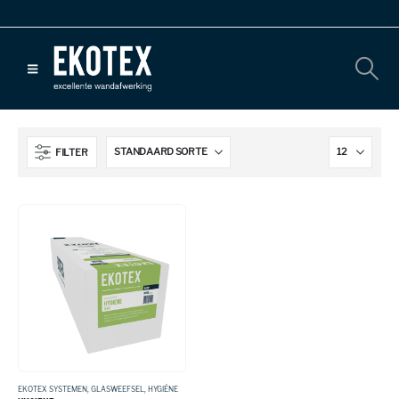
FILTER
EKOTEX SYSTEMEN
,
GLASWEEFSEL
,
HYGIËNE