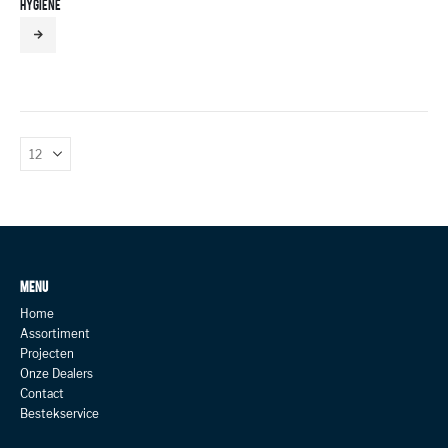
HYGIENE
MENU
Home
Assortiment
Projecten
Onze Dealers
Contact
Bestekservice