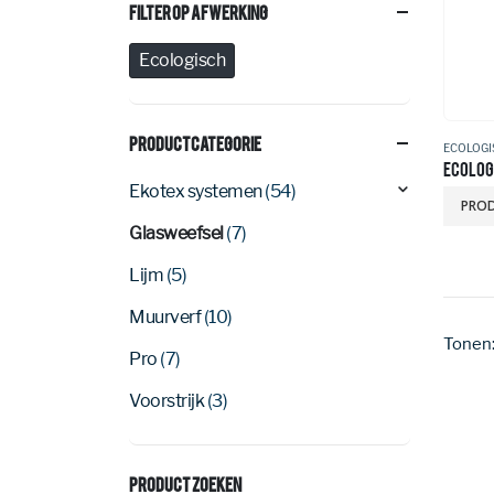
Filter Op Afwerking
Ecologisch
Productcategorie
ECOLOGI
ECOLOG
Ekotex systemen
(54)
PROD
Glasweefsel
(7)
Lijm
(5)
Muurverf
(10)
Tonen
Pro
(7)
Voorstrijk
(3)
Product Zoeken