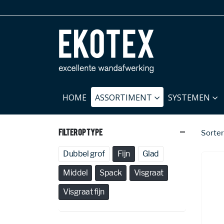
HOME
ASSORTIMENT
SYSTEMEN
Filter Op Type
Sorter
Dubbel grof
Fijn
Glad
Middel
Spack
Visgraat
Visgraat fijn