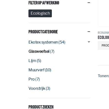
Filter Op Afwerking
Ecologisch
Productcategorie
ECOLOGI
ECOLOG
Ekotex systemen
(54)
PROD
Glasweefsel
(7)
Lijm
(5)
Muurverf
(10)
Tonen
Pro
(7)
Voorstrijk
(3)
Product Zoeken