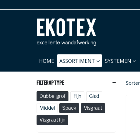
HOME
ASSORTIMENT
SYSTEMEN
Filter Op Type
Sorter
Dubbel grof
Fijn
Glad
Middel
Spack
Visgraat
Visgraat fijn